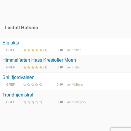
Leidulf Hafsmo
Elgjakta
GREP
(1)
5
av
Knitter
Himmelfarten Hass Krestoffer Moen
GREP
(1)
0
av
Knitter
Snillfjordvalsen
GREP
0
av
MkBerg
Trondhjemstrall
GREP
0
av
dustegeek