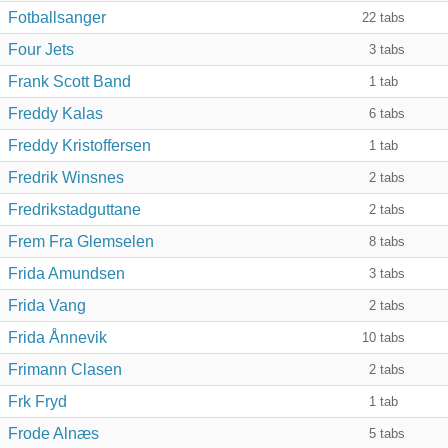
Fotballsanger
22
tabs
Four Jets
3
tabs
Frank Scott Band
1
tab
Freddy Kalas
6
tabs
Freddy Kristoffersen
1
tab
Fredrik Winsnes
2
tabs
Fredrikstadguttane
2
tabs
Frem Fra Glemselen
8
tabs
Frida Amundsen
3
tabs
Frida Vang
2
tabs
Frida Ånnevik
10
tabs
Frimann Clasen
2
tabs
Frk Fryd
1
tab
Frode Alnæs
5
tabs