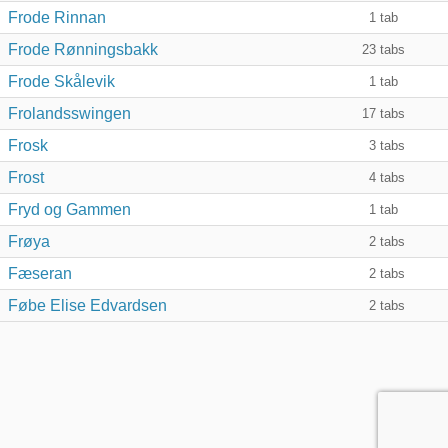
Frode Rinnan
1
tab
Frode Rønningsbakk
23
tabs
Frode Skålevik
1
tab
Frolandsswingen
17
tabs
Frosk
3
tabs
Frost
4
tabs
Fryd og Gammen
1
tab
Frøya
2
tabs
Fæseran
2
tabs
Føbe Elise Edvardsen
2
tabs