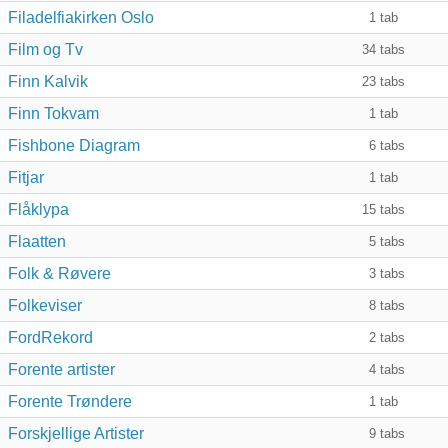
Filadelfiakirken Oslo
1
tab
Film og Tv
34
tabs
Finn Kalvik
23
tabs
Finn Tokvam
1
tab
Fishbone Diagram
6
tabs
Fitjar
1
tab
Flåklypa
15
tabs
Flaatten
5
tabs
Folk & Røvere
3
tabs
Folkeviser
8
tabs
FordRekord
2
tabs
Forente artister
4
tabs
Forente Trøndere
1
tab
Forskjellige Artister
9
tabs