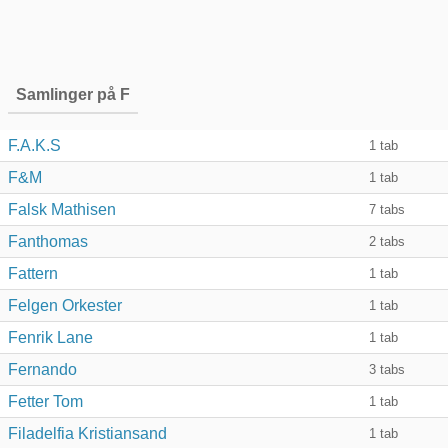
Samlinger på F
F.A.K.S
1
tab
F&M
1
tab
Falsk Mathisen
7
tabs
Fanthomas
2
tabs
Fattern
1
tab
Felgen Orkester
1
tab
Fenrik Lane
1
tab
Fernando
3
tabs
Fetter Tom
1
tab
Filadelfia Kristiansand
1
tab