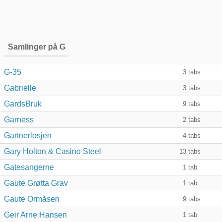
Samlinger på G
G-35
3
tabs
Gabrielle
3
tabs
GardsBruk
9
tabs
Garness
2
tabs
Gartnerlosjen
4
tabs
Gary Holton & Casino Steel
13
tabs
Gatesangerne
1
tab
Gaute Grøtta Grav
1
tab
Gaute Ormåsen
9
tabs
Geir Arne Hansen
1
tab