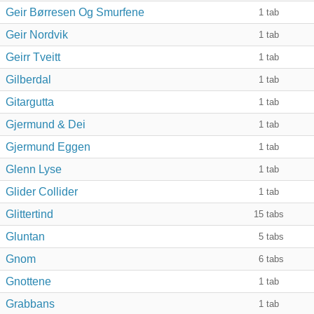
Geir Børresen Og Smurfene
1
tab
Geir Nordvik
1
tab
Geirr Tveitt
1
tab
Gilberdal
1
tab
Gitargutta
1
tab
Gjermund & Dei
1
tab
Gjermund Eggen
1
tab
Glenn Lyse
1
tab
Glider Collider
1
tab
Glittertind
15
tabs
Gluntan
5
tabs
Gnom
6
tabs
Gnottene
1
tab
Grabbans
1
tab