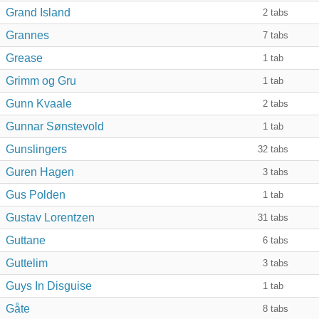
Grand Island
2
tabs
Grannes
7
tabs
Grease
1
tab
Grimm og Gru
1
tab
Gunn Kvaale
2
tabs
Gunnar Sønstevold
1
tab
Gunslingers
32
tabs
Guren Hagen
3
tabs
Gus Polden
1
tab
Gustav Lorentzen
31
tabs
Guttane
6
tabs
Guttelim
3
tabs
Guys In Disguise
1
tab
Gåte
8
tabs