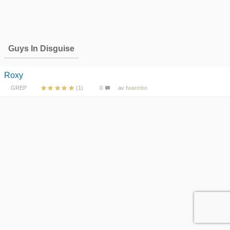
Guys In Disguise
Roxy
GREP
(1)
0
av
fwarmbo