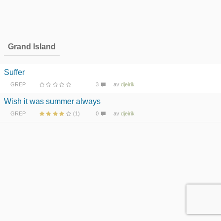
Grand Island
Suffer
GREP
3
av
djeirik
Wish it was summer always
GREP
(1)
0
av
djeirik