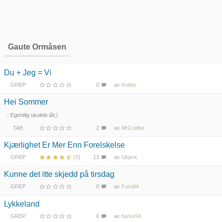
Gaute Ormåsen
Du + Jeg = Vi
GREP
0
av
Knitter
Hei Sommer
- Egentlig ukulele låt;)
TAB
2
av
MrCrafter
Kjærlighet Er Mer Enn Forelskelse
GREP
(7)
13
av
Ukjent
Kunne det itte skjedd på tirsdag
GREP
0
av
Furu94
Lykkeland
GREP
0
av
harke94