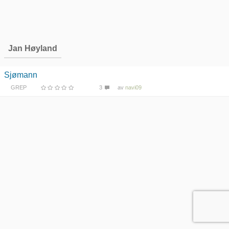
Jan Høyland
Sjømann
GREP
3
av
navi09