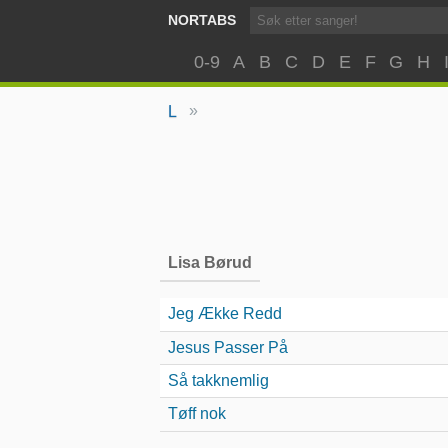
NORTABS
0-9
A
B
C
D
E
F
G
H
»
L
Lisa Børud
Jeg Ække Redd
Jesus Passer På
Så takknemlig
Tøff nok