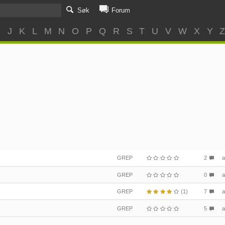
Søk
Forum
I
J
K
L
M
N
O
P
Q
R
S
T
U
V
W
X
Y
GREP
2
GREP
0
GREP
(1)
7
GREP
5