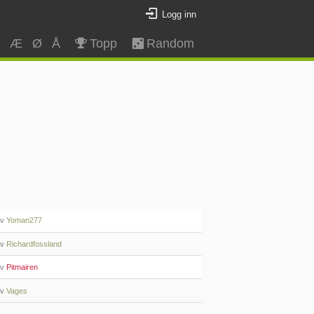
Logg inn
Z
Æ
Ø
Å
Topp
Random
av
Yoman277
av
Richardfossland
av
Pitmairen
av
Vages