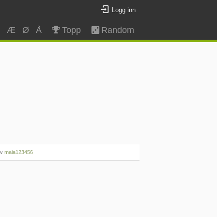
Logg inn
Z
Æ
Ø
Å
Topp
Random
av
maia123456