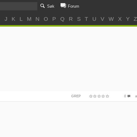
Søk
Forum
I
J
K
L
M
N
O
P
Q
R
S
T
U
V
W
X
Y
GREP
0