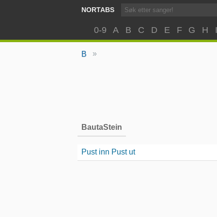
NORTABS
0-9
A
B
C
D
E
F
G
H
»
B
BautaStein
Pust inn Pust ut