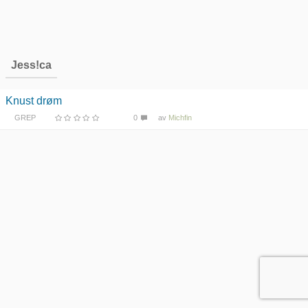
Jess!ca
Knust drøm
GREP
0
av
Michfin