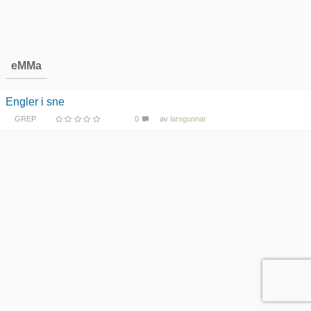
eMMa
Engler i sne
GREP
0
av
larsgunnar