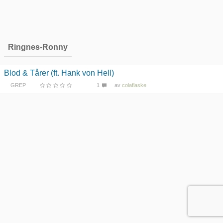
Ringnes-Ronny
Blod & Tårer (ft. Hank von Hell)
GREP
1
av
colaflaske