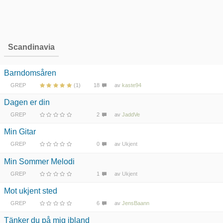
Scandinavia
Barndomsåren
GREP
(1)
18
av
kaste94
Dagen er din
GREP
2
av
JaddVe
Min Gitar
GREP
0
av
Ukjent
Min Sommer Melodi
GREP
1
av
Ukjent
Mot ukjent sted
GREP
6
av
JensBaann
Tänker du på mig ibland