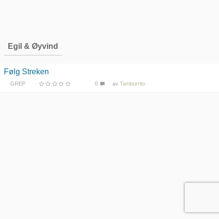
Egil & Øyvind
Følg Streken
GREP
0
av
Tamburrito