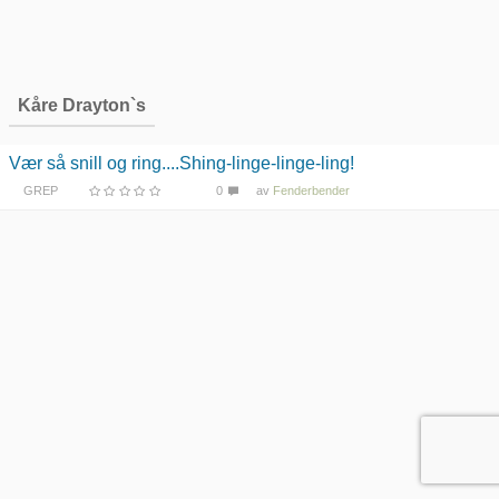
Kåre Drayton`s
Vær så snill og ring....Shing-linge-linge-ling!
GREP
0
av
Fenderbender