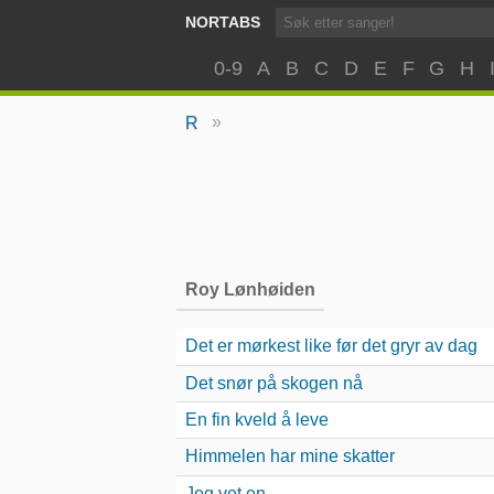
NORTABS
0-9
A
B
C
D
E
F
G
H
»
R
Roy Lønhøiden
Det er mørkest like før det gryr av dag
Det snør på skogen nå
En fin kveld å leve
Himmelen har mine skatter
Jeg vet en