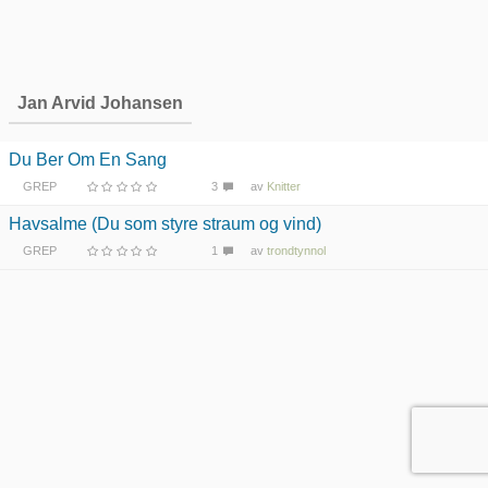
Jan Arvid Johansen
Du Ber Om En Sang
GREP
3
av
Knitter
Havsalme (Du som styre straum og vind)
GREP
1
av
trondtynnol