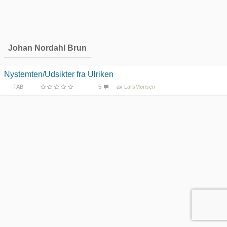
Johan Nordahl Brun
Nystemten/Udsikter fra Ulriken
TAB
5
av
LarsMonsen