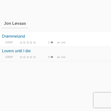
Jon Løvaas
Drømmeland
GREP
2
av
Jolo
Lovers until I die
GREP
0
av
Jolo