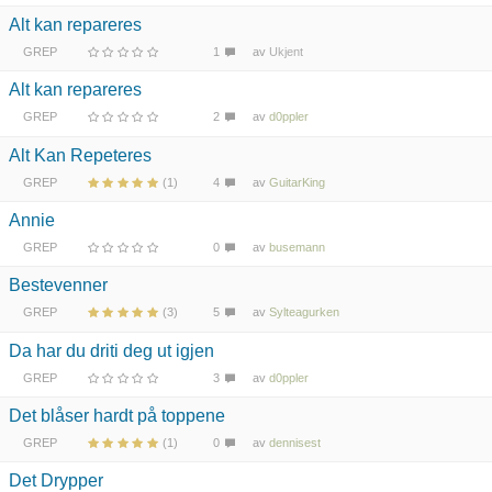
Alt kan repareres
GREP
1
av
Ukjent
Alt kan repareres
GREP
2
av
d0ppler
Alt Kan Repeteres
GREP
(1)
4
av
GuitarKing
Annie
GREP
0
av
busemann
Bestevenner
GREP
(3)
5
av
Sylteagurken
Da har du driti deg ut igjen
GREP
3
av
d0ppler
Det blåser hardt på toppene
GREP
(1)
0
av
dennisest
Det Drypper