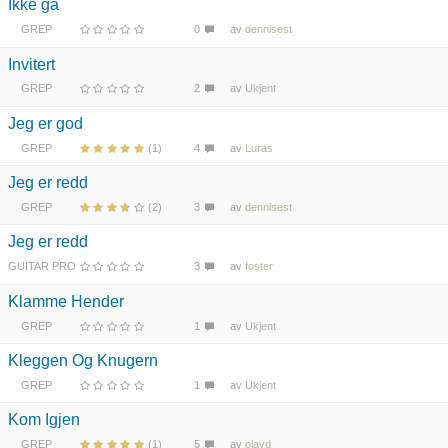
Ikke gå
GREP
0
av
dennisest
Invitert
GREP
2
av
Ukjent
Jeg er god
GREP
(1)
4
av
Luras
Jeg er redd
GREP
(2)
3
av
dennisest
Jeg er redd
GUITAR PRO
3
av
foster
Klamme Hender
GREP
1
av
Ukjent
Kleggen Og Knugern
GREP
1
av
Ukjent
Kom Igjen
GREP
(1)
5
av
olavd