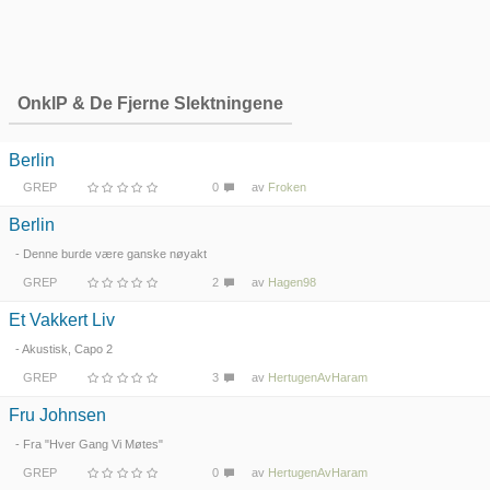
OnklP & De Fjerne Slektningene
Berlin
GREP
0
av
Froken
Berlin
- Denne burde være ganske nøyakt
GREP
2
av
Hagen98
Et Vakkert Liv
- Akustisk, Capo 2
GREP
3
av
HertugenAvHaram
Fru Johnsen
- Fra "Hver Gang Vi Møtes"
GREP
0
av
HertugenAvHaram