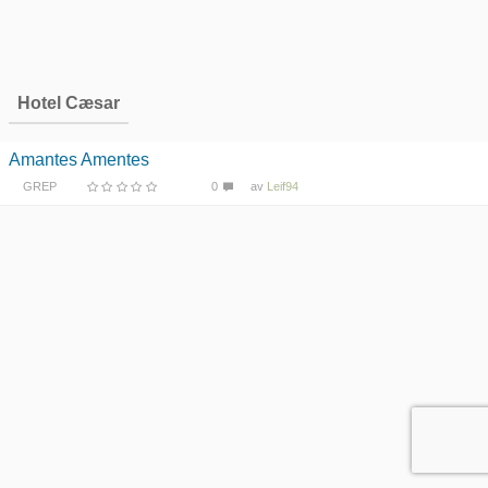
Hotel Cæsar
Amantes Amentes
GREP
0
av
Leif94