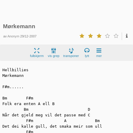
Mørkemann
av
Anonym
29/12-2007
fullskjerm
vis grep
transponer
lytt
mer
Hellbillies 

Mørkemann 

F#m......

Bm        F#m

Folk era enten A ell B 

         Bm                         D

Når det gjeld meg vil det passe med C 

          F#m             A            Bm

Det dei kalle gull, det smaka meir som ull 

          F#m
