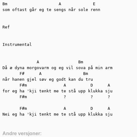
Bm                     A             E

som oftast går eg te sengs når sole renn 

Ref

Instrumental

              A                Bm

Då æ dyna morgovarm og eg vil sova på min arm 

       F#      A                 Bm

når hanen gjel søv eg godt kan du tru 

       F#m               A          D      A

for eg ha 'kji tenkt me te stå upp klukka sju 

       F#m               ?          ?      ?

       F#m               A          D      A

Nei eg ha 'kji tenkt me te stå upp klukka sju
Andre versjoner: