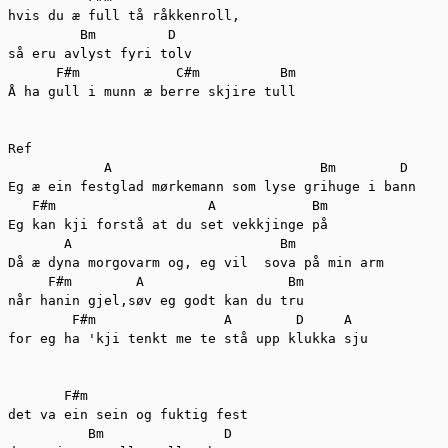
hvis du æ full tå råkkenroll,

         Bm         D

så eru avlyst fyri tolv 

      F#m            C#m          Bm

Å ha gull i munn æ berre skjire tull 

Ref

            A                          Bm        D

Eg æ ein festglad mørkemann som lyse grihuge i bann 

   F#m                   A            Bm

Eg kan kji forstå at du set vekkjinge på

       A                          Bm

Då æ dyna morgovarm og, eg vil  sova på min arm 

     F#m        A                  Bm

når hanin gjel,søv eg godt kan du tru 

        F#m                A        D     A

for eg ha 'kji tenkt me te stå upp klukka sju 

       F#m

det va ein sein og fuktig fest 

          Bm               D
