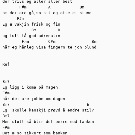
der trivs eg aller aller best 

       F#m         A            Bm

om dei are gå,so sit eg atte ei stund 

      F#m

Eg æ vakjin frisk og fin 

            Bm         D

og full tå god adrenalin 

        F¤m        C#m               Bm

når eg hånleg visa fingern te jon blund 

Ref

Bm7              

Eg ligg i koma på magen,

F#m

når dei are jobbe om dagen 

Bm7                                E

Eg  skulle kanskji prøvd å endre stil?

Bm7

Men støtt så blir det berre med tanken 

F#m

Det æ so sikkert som banken 
