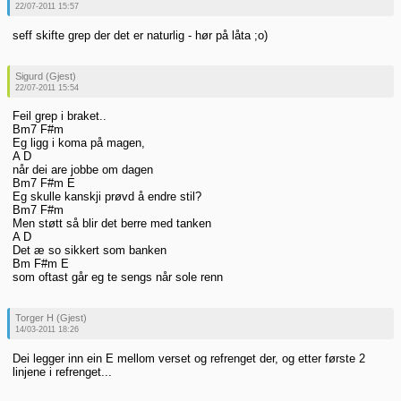
22/07-2011 15:57
seff skifte grep der det er naturlig - hør på låta ;o)
Sigurd (Gjest)
22/07-2011 15:54
Feil grep i braket..
Bm7 F#m
Eg ligg i koma på magen,
A D
når dei are jobbe om dagen
Bm7 F#m E
Eg skulle kanskji prøvd å endre stil?
Bm7 F#m
Men støtt så blir det berre med tanken
A D
Det æ so sikkert som banken
Bm F#m E
som oftast går eg te sengs når sole renn
Torger H (Gjest)
14/03-2011 18:26
Dei legger inn ein E mellom verset og refrenget der, og etter første 2
linjene i refrenget...