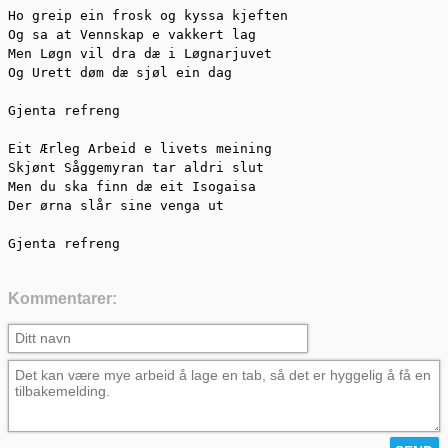
Ho greip ein frosk og kyssa kjeften

Og sa at Vennskap e vakkert lag

Men Løgn vil dra dæ i Løgnarjuvet

Og Urett døm dæ sjøl ein dag

Gjenta refreng

Eit Ærleg Arbeid e livets meining

Skjønt Såggemyran tar aldri slut

Men du ska finn dæ eit Isogaisa

Der ørna slår sine venga ut

Gjenta refreng
Kommentarer: