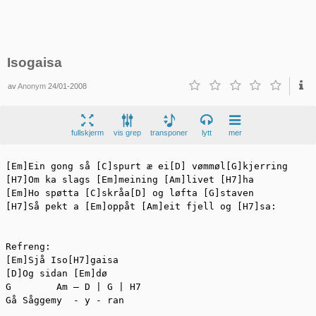
Isogaisa
av
Anonym
24/01-2008
fullskjerm
vis grep
transponer
lytt
mer
[Em]Ein gong så [C]spurt æ ei[D] vømmøl[G]kjerring

[H7]Om ka slags [Em]meining [Am]livet [H7]ha

[Em]Ho spøtta [C]skråa[D] og løfta [G]staven

[H7]Så pekt a [Em]oppåt [Am]eit fjell og [H7]sa:

Refreng:

[Em]Sjå Iso[H7]gaisa

[D]Og sidan [Em]dø

G        Am – D | G | H7

Gå Såggemy  - y - ran
