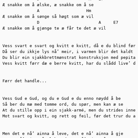
Æ snakke om å ælske, æ snakke om å se

              A                   Hm

Æ snakke om å sønge så høgt som æ vil

              D                        A     E7

Æ snakke om å gjønge te æ får te det æ vil

Vess svart e svart og kvitt e kvitt, då e du blind førr
Då ser du ikkje lys nå’ meir, i varmen blir det kaldt

Du blir ein sjakkbrettmønstrat konstruksjon med pepitar
Vess kvitt førr dæ e berre kvitt, har du slådd live’ di
Førr det handle...

Vess Gud e Gud, og du e Gud e du enno nøydd å be

Så ber du mæ med tomme ord, du spør, men kan æ se

At du stille opp i ein sjakk-armé, men du strides innen
Mot svart og kvitt, og rett og feil, før det trur du at
Men det e nå’ ainna å leve, det e nå’ ainna å gje
