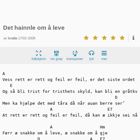
Det hainnle om å leve
av
bratlia
17/02-2008
fullskjerm
vis grep
transponer
lytt
mer
A                                                     H
Vess rett er rett og feil er feil, er det siste ordet s
   E                                                   
Og så bli trist for tristhets skyld, kan bli en gråtkva
                                             D

Men ka hjælpe det med tåra då når auan berre ser’

                   A                      E7           
At rett er rett og feil er feil, då kan æ ikkje sei nå’
                   A                   Hm

Førr æ snakke om å leve, æ snakke om å gje

              D                    A   E7
