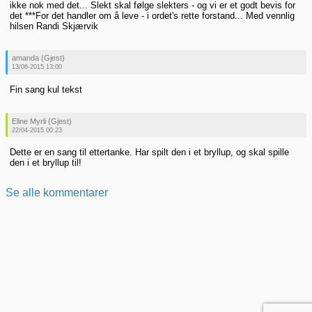
ikke nok med det... Slekt skal følge slekters - og vi er et godt bevis for
det ***For det handler om å leve - i ordet's rette forstand... Med vennlig
hilsen Randi Skjærvik
amanda (Gjest)
13/06-2015 13:00
Fin sang kul tekst
Eline Myrli (Gjest)
22/04-2015 00:23
Dette er en sang til ettertanke. Har spilt den i et bryllup, og skal spille
den i et bryllup til!
Se alle kommentarer