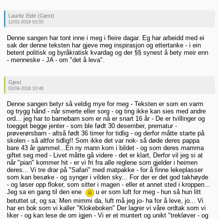
Lauritz Eide (Gjest)
12/01-2019 03:55
Denne sangen har tont inne i meg i fleire dagar. Eg har arbeidd med ei
sak der denne teksten har gjeve meg inspirasjon og ettertanke - i ein
betent politisk og byråkratisk kvardag og der §§ synest å bety meir enn
- menneske - JA - om "det å leva".
Gjest
02/09-2018 10:48
Denne sangen betyr så veldig mye for meg - Teksten er som en varm
og trygg hånd - når smerte eller sorg - og ting ikke kan sies med andre
ord... jeg har to barnebarn som er nå er snart 16 år - De er tvillinger og
toegget begge jenter - som ble født 30 desember, prematur -
prøverørsbarn - altså født 36 timer for tidlig - og derfor måtte starte på
skolen - så altfor tidlig!! Som ikke det var nok- så døde deres pappa
bare 43 år gammel...En ny mann kom i bildet - og som deres mamma
giftet seg med - Livet måtte gå videre - det er klart, Derfor vil jeg si at
når "pian" kommer hit - er vi fri fra alle reglene som gjelder i heimen
deres... Vi tre drar på "Safari" med matpakke - for å finne lekeplasser
som kan besøke - og synger i vilden sky... For der er det god takhøyde
- og løser opp floker, som sitter i magen - eller et annet sted i kroppen...
Jeg sa en gang til den ene
u er som luft for meg - hun så hun litt
betuttet ut, og sa: Men mimmi da, luft må jeg jo- ha for å leve, jo... Vi
har en bok som vi kaller "Klokeboken" Der lagrer vi våre ordtak som vi
liker - og kan lese de om igjen - Vi er et muntert og unikt "trekløver - og