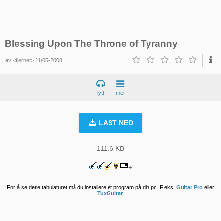
Blessing Upon The Throne of Tyranny
av
<fjernet>
21/05-2008
lytt
mer
LAST NED
111.6 KB
+
For å se dette tabulaturet må du installere et program på din pc. F.eks.
Guitar Pro
eller
TuxGuitar
.