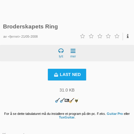
Broderskapets Ring
av
<fjernet>
21/05-2008
lytt
mer
LAST NED
31.0 KB
For å se dette tabulaturet må du installere et program på din pc. F.eks.
Guitar Pro
eller
TuxGuitar
.