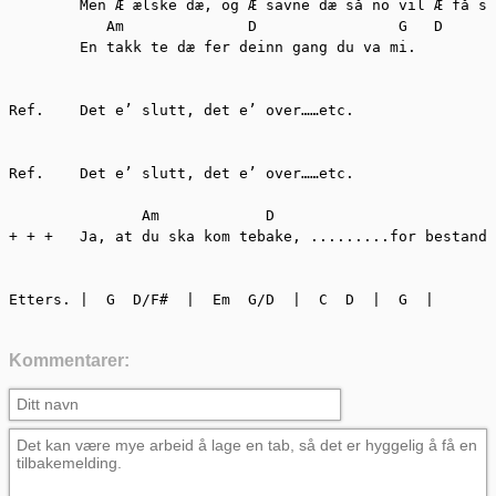
	Men Æ ælske dæ, og Æ savne dæ så no vil Æ få si.

	   Am              D                G   D

	En takk te dæ fer deinn gang du va mi.

Ref.	Det e’ slutt, det e’ over……etc.

Ref.	Det e’ slutt, det e’ over……etc.

	       Am            D                        G

+ + +	Ja, at du ska kom tebake, .........for bestandig.

Etters.	|  G  D/F#  |  Em  G/D  |  C  D  |  G  |
Kommentarer: