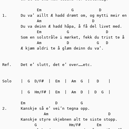
               Em             G           D            
1.	Du va’ aillt Æ hadd drømt om, og mytti meir enn det.

	       Am                      D

	Du va deinn Æ hadd håpa, å få del livet med.

	       Em           G                D              G

	Som en solstråle i mørket, fekk du trist te å bli glad.

	       Am           D            G   D

	Æ kjæm aldri te å gløm deinn du va’.

Ref.	Det e’ slutt, det e’ over……etc.

Solo	|  G  D/F#  |  Em  |  Am  G  |   D    |

	|  G  Hm/F# |  Em  |  Am  D  |  D  G  |

	Em             D          G

2.	Kanskje så e’ vei’n tegna opp.

	          Am                          D

	Kanskje styre skjebnen alt te siste stopp.

	      G              Hm/F#       Em
