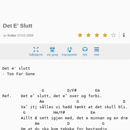
Det E' Slutt
av
Knitter
07/10-2008
fullskjerm
vis grep
transponer
lytt
mer
Det e' slutt

- Too Far Gone

                 G          D/F#        Em

Ref.	Det e’ slutt, det e’ over og forbi.

	        Am              G                   D

	Va’ itj sålles vi hadd tænkt at det skull bli.

	 G            Hm/F#           Em

	Aillt Æ sett igjen med, det e minnan og en drøm.

	      Am            D              G

	Om at du ska kom tebake for bestandig.
