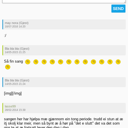
may nora (Gjest)
16/07-2016 14:20
:/
Bla bla bla (Gjest)
14/05-2015 21:25
Så fin sang
Bla bla bla (Gjest)
14/05-2015 21:24
[img][/img]
lasse99
28/02-2014 15:39
sangen her har hjølpa mæ gjænnom ein tong periode. trudd ei stun at æ
itj skolj klar meir, men så bynt æ å hør på "det e slutt" det va det som
gjor te at æ fortsatt lever den dag i dag.