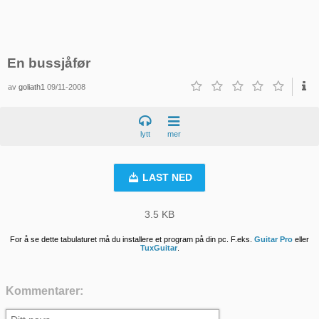
En bussjåfør
av
goliath1
09/11-2008
lytt
mer
LAST NED
3.5 KB
For å se dette tabulaturet må du installere et program på din pc. F.eks.
Guitar Pro
eller
TuxGuitar
.
Kommentarer: