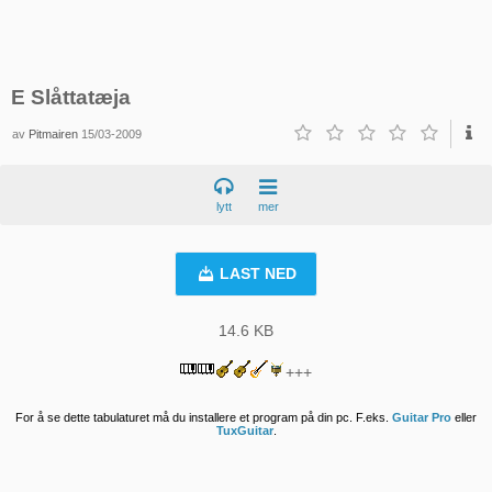
E Slåttatæja
av
Pitmairen
15/03-2009
lytt
mer
LAST NED
14.6 KB
+++
For å se dette tabulaturet må du installere et program på din pc. F.eks.
Guitar Pro
eller
TuxGuitar
.