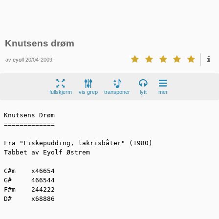
Knutsens drøm
av
eyolf
20/04-2009
fullskjerm
vis grep
transponer
lytt
mer
Knutsens Drøm

=============

Fra "Fiskepudding, lakrisbåter" (1980)

Tabbet av Eyolf Østrem

C#m    x46654

G#     466544

F#m    244222

D#     x68886
