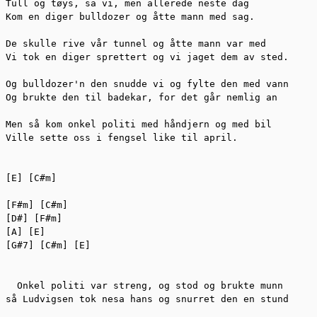
Tull og tøys, sa vi, men allerede neste dag

Kom en diger bulldozer og åtte mann med sag.

De skulle rive vår tunnel og åtte mann var med

Vi tok en diger sprettert og vi jaget dem av sted.

Og bulldozer'n den snudde vi og fylte den med vann

Og brukte den til badekar, for det går nemlig an

Men så kom onkel politi med håndjern og med bil

Ville sette oss i fengsel like til april.

[E] [C#m]

[F#m] [C#m]

[D#] [F#m]

[A] [E]

[G#7] [C#m] [E]

  Onkel politi var streng, og stod og brukte munn

så Ludvigsen tok nesa hans og snurret den en stund
