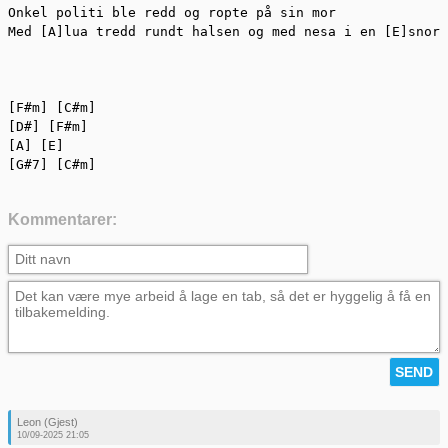
Onkel politi ble redd og ropte på sin mor

Med [A]lua tredd rundt halsen og med nesa i en [E]snor.
[F#m] [C#m]

[D#] [F#m]

[A] [E]

[G#7] [C#m]
Kommentarer:
Leon (Gjest)
10/09-2025 21:05