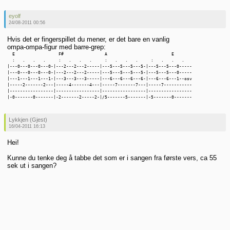
eyolf
24/08-2011 00:56
Hvis det er fingerspillet du mener, er det bare en vanlig
ompa-ompa-figur med barre-grep:
  E                 F#                A                         E

  :   .   .   .     :   .   .   .     :   .   .   .     :   .   .   .

|---0---0---0---0-|---2---2---2-----|---5---5---5---5-|---5---5---0-----

|---0---0---0---0-|---2---2---2-----|---5---5---5---5-|---5---5---0-----

|---1---1---1---1-|---3---3---3-----|---6---6---6---6-|---6---6---1--osv

|-----2-------2---|-----4-------4---|-----7-------7---|-----7-----------

|-----------------|-----------------|-----------------|-----------------

Lykkjen (Gjest)
16/04-2011 16:13
Hei!
Kunne du tenke deg å tabbe det som er i sangen fra første vers, ca 55
sek ut i sangen?