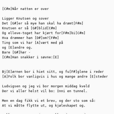
[C#m]Når natten er over

Ligger Knutsen og sover

Det [G#]er så mye han skal ha drømt[F#m]

Knutsen er så [G#]blid[C#m]

Og elleve-toget har kjørt for[F#m]bi[C#m]

Hva drømmer han [D#]om?[F#m]

Ting som vi har [A]vært med på

og [E]andre og.

Bare [G#]hør -

[C#m]Han snakker i søvne:[E]

Bj[E]ørnen bor i hiet sitt, og fu[F#]glene i reder

[A]Folk bor vanligvis i hus og mange andre [E]steder

Ludvigsen og jeg vi bor morgen middag kveld

Der vi aller helst vil bo: Inni en tunnel.

Men en dag fikk vi et brev, og der sto som så:

At vi måtte flytte ut, og kjøleskapet og.
