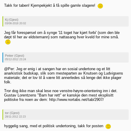
Takk for taben! Kjempekjekt å få spille gamle slagere!
Kj (Gjest)
03/06-2018 20:02
Jeg får forespørsel om å synge '11 toget har kjørt forbi' (som den ble
døpt til her av eldstemann) som nattasang hver kveld for mine små.
Petter (Gjest)
05/12-2012 23:24
@Per: Jeg er enig i at sangen har en sosial undertone og et litt
anarkistisk budskap, slik som mesteparten av Knutsen og Ludvigsens
materiale; det er lov til å være litt annerledes så lenge det ikke plager
folk.
Tror dog ikke man skal lese noe venstre-høyre-orientering inn i det.
Gustav Lorentzens "Barn har rett" er kanskje den mest eksplisitt
politiske fra noen av dem: http://www.nortabs.net/tab/2907/
tor (Gjest)
28/11-2012 22:23
hyggelig sang, med et politisk undertoning, takk for posten