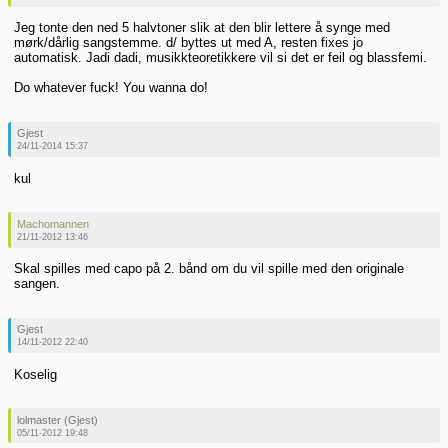
Jeg tonte den ned 5 halvtoner slik at den blir lettere å synge med
mørk/dårlig sangstemme. d/ byttes ut med A, resten fixes jo
automatisk. Jadi dadi, musikkteoretikkere vil si det er feil og blassfemi.
Do whatever fuck! You wanna do!
Gjest
24/11-2014 15:37
kul
Machomannen
21/11-2012 13:46
Skal spilles med capo på 2. bånd om du vil spille med den originale
sangen.
Gjest
14/11-2012 22:40
Koselig
lolmaster (Gjest)
05/11-2012 19:48