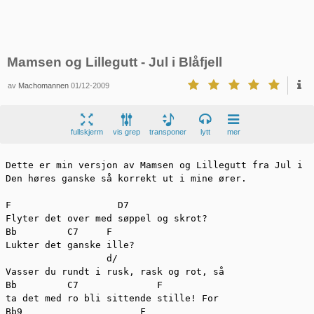
Mamsen og Lillegutt - Jul i Blåfjell
av
Machomannen
01/12-2009
fullskjerm
vis grep
transponer
lytt
mer
Dette er min versjon av Mamsen og Lillegutt fra Jul i B
Den høres ganske så korrekt ut i mine ører.

F                   D7

Flyter det over med søppel og skrot?

Bb         C7     F

Lukter det ganske ille?

                  d/

Vasser du rundt i rusk, rask og rot, så

Bb         C7              F

ta det med ro bli sittende stille! For

Bb9                     F
