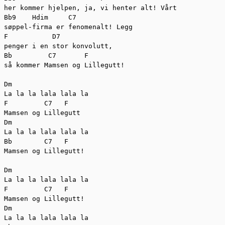
her kommer hjelpen, ja, vi henter alt! Vårt

Bb9    Hdim     C7

søppel-firma er fenomenalt! Legg

F           D7

penger i en stor konvolutt,

Bb         C7       F

så kommer Mamsen og Lillegutt!

Dm

La la la lala lala la

F         C7   F

Mamsen og Lillegutt

Dm

La la la lala lala la

Bb        C7   F

Mamsen og Lillegutt!

Dm

La la la lala lala la

F         C7   F

Mamsen og Lillegutt!

Dm

La la la lala lala la
