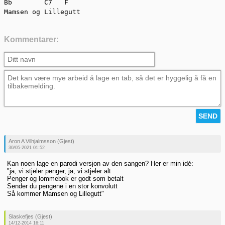
Bb        C7   F

Mamsen og Lillegutt
Kommentarer:
Aron A Vilhjalmsson (Gjest)
30/05-2021 01:52
Kan noen lage en parodi versjon av den sangen? Her er min idé:
"ja, vi stjeler penger, ja, vi stjeler alt
Penger og lommebok er godt som betalt
Sender du pengene i en stor konvolutt
Så kommer Mamsen og Lillegutt"
Slaskefjes (Gjest)
14/12-2014 16:11