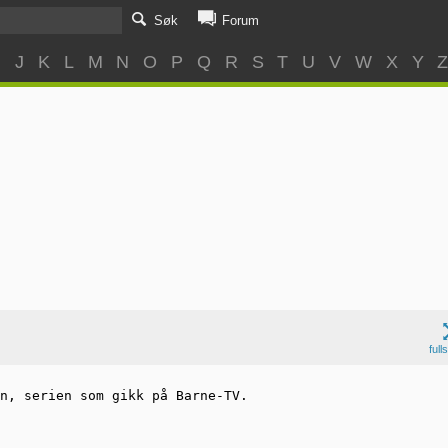
Søk
Forum
I
J
K
L
M
N
O
P
Q
R
S
T
U
V
W
X
Y
full
n, serien som gikk på Barne-TV.
