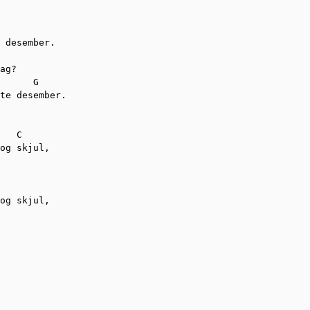
 desember.

ag?

      G

te desember.

   C

og skjul,

og skjul,
