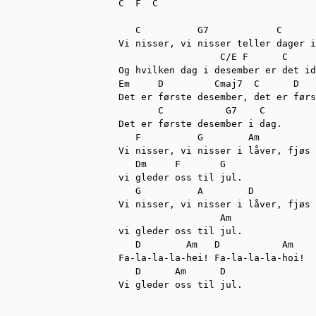
C  F  C

   C          G7            C

Vi nisser, vi nisser teller dager i
                  C/E F      C

Og hvilken dag i desember er det id
Em     D         Cmaj7  C      D   
Det er første desember, det er førs
       C           G7    C

Det er første desember i dag.

   F          G        Am          
Vi nisser, vi nisser i låver, fjøs 
   Dm     F       G

vi gleder oss til jul.

   G          A        D   

Vi nisser, vi nisser i låver, fjøs 
                  Am

vi gleder oss til jul.

   D        Am   D           Am

Fa-la-la-la-hei! Fa-la-la-la-hoi!

   D      Am      D

Vi gleder oss til jul.
