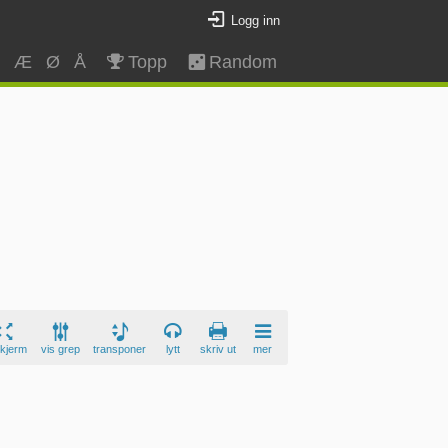
Logg inn
Z
Æ
Ø
Å
Topp
Random
skjerm
vis grep
transponer
lytt
skriv ut
mer