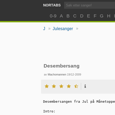
NORTABS
0-9
A
B
C
D
E
F
G
H
»
»
J
Julesanger
Desembersang
av
Machomannen
19/12-2009
Desembersangen fra Jul på Månetoppe
Intro:
