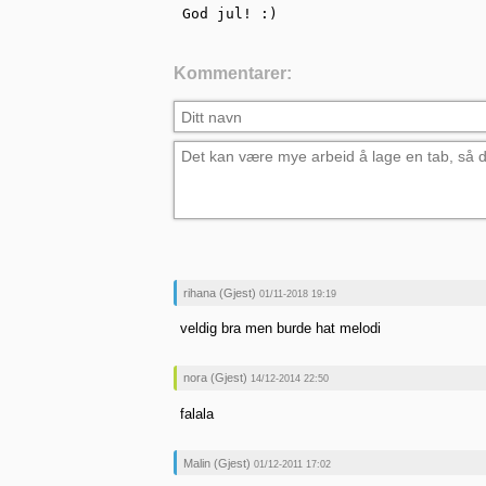
God jul! :)
Kommentarer:
rihana (Gjest)
01/11-2018 19:19
veldig bra men burde hat melodi
nora (Gjest)
14/12-2014 22:50
falala
Malin (Gjest)
01/12-2011 17:02