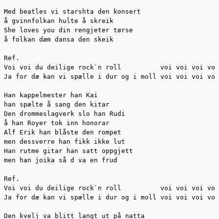
Med beatles vi starshta den konsert

å gvinnfolkan hulte å skreik

She loves you din rengjeter tørse

å folkan dæm dansa den skeik

Ref.

Voi voi du deilige rock`n roll		voi voi voi voi voi

Ja for dæ kan vi spælle i dur og i moll voi voi voi voi
Han kappelmester han Kai

han spælte å sang den kitar

Den drommeslagverk slo han Rudi

å han Royer tok inn honorar

Alf Erik han blåste den rompet

men dessverre han fikk ikke lut

Han rutme gitar han satt oppgjett

men han joika så d va en frud

Ref.

Voi voi du deilige rock`n roll		voi voi voi voi voi

Ja for dæ kan vi spælle i dur og i moll voi voi voi voi
Den kvelj va blitt langt ut på natta
