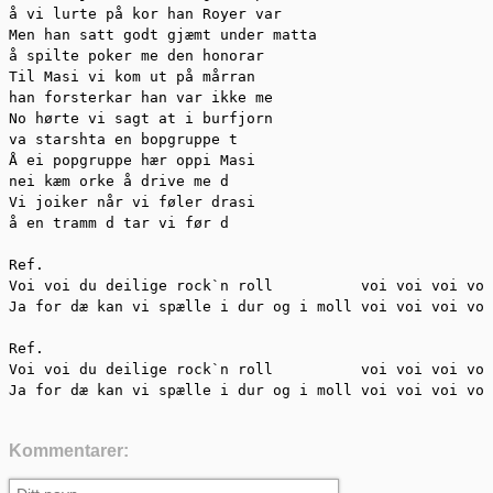
å vi lurte på kor han Royer var

Men han satt godt gjæmt under matta

å spilte poker me den honorar

Til Masi vi kom ut på mårran

han forsterkar han var ikke me

No hørte vi sagt at i burfjorn

va starshta en bopgruppe t

Å ei popgruppe hær oppi Masi

nei kæm orke å drive me d

Vi joiker når vi føler drasi

å en tramm d tar vi før d

Ref.

Voi voi du deilige rock`n roll		voi voi voi voi voi

Ja for dæ kan vi spælle i dur og i moll voi voi voi voi
Ref.

Voi voi du deilige rock`n roll		voi voi voi voi voi

Ja for dæ kan vi spælle i dur og i moll voi voi voi voi
Kommentarer: