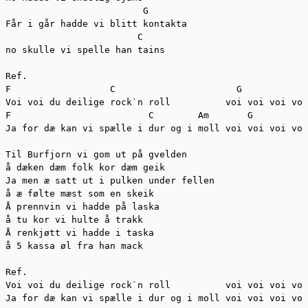
                         G

Får i går hadde vi blitt kontakta

                        C

no skulle vi spelle han tains

Ref.

F                  C                      G            
Voi voi du deilige rock`n roll		voi voi voi voi voi

F                         C        Am       G          
Ja for dæ kan vi spælle i dur og i moll voi voi voi voi
Til Burfjorn vi gom ut på gvelden

å dæken dæm folk kor dæm geik

Ja men æ satt ut i pulken under fellen

å æ følte mæst som en skeik

Å prennvin vi hadde på laska

å tu kor vi hulte å trakk

Å renkjøtt vi hadde i taska

å 5 kassa øl fra han mack

Ref.

Voi voi du deilige rock`n roll		voi voi voi voi voi

Ja for dæ kan vi spælle i dur og i moll voi voi voi voi