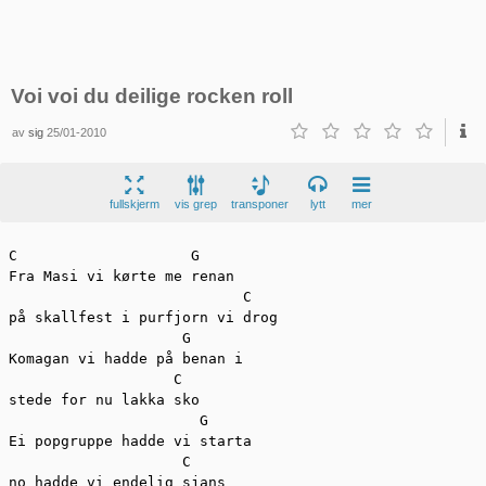
Voi voi du deilige rocken roll
av
sig
25/01-2010
fullskjerm
vis grep
transponer
lytt
mer
C                    G

Fra Masi vi kørte me renan 

                           C

på skallfest i purfjorn vi drog

                    G

Komagan vi hadde på benan i

                   C

stede for nu lakka sko

                      G

Ei popgruppe hadde vi starta

                    C

no hadde vi endelig sjans
