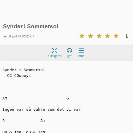
Synder I Sommersol
av
Ukjent
24/02-2007
fullskjerm
lytt
mer
Synder i Sommersol 

- CC COwboys

Am                         G 

Ingen var så vakre som det vi var 

D               Am 

Du & jeg, du & jeg 
