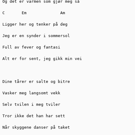
Og det er varmen som gjør meg så 

C       Em              Am 

Ligger her og tenker på deg 

Jeg er en synder i sommersol 

Full av fever og fantasi 

Alt er for sent, jeg gikk min vei 

Dine tårer er salte og bitre 

Vasker meg langsomt vekk 

Selv tvilen i meg tviler 

Tror ikke det han har sett 

Når skyggene danser på taket 
