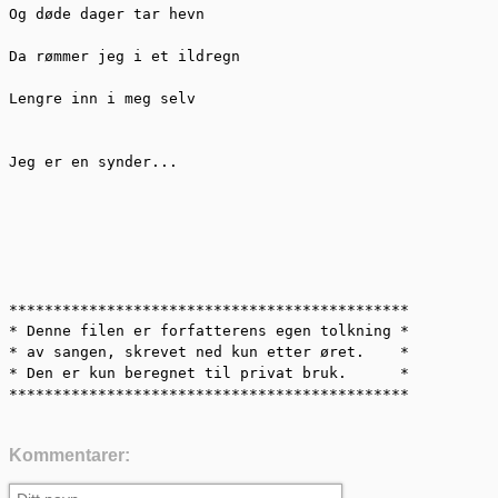
Og døde dager tar hevn 

Da rømmer jeg i et ildregn 

Lengre inn i meg selv 

Jeg er en synder...

*********************************************

* Denne filen er forfatterens egen tolkning *

* av sangen, skrevet ned kun etter øret.    *

* Den er kun beregnet til privat bruk.      *

*********************************************
Kommentarer: