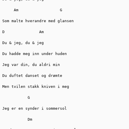
     Am                  G 

Som malte hverandre med glansen 

D               Am 

Du & jeg, du & jeg 

Du hadde meg inn under huden 

Jeg var din, du aldri min 

Du duftet danset og drømte 

Men tvilen stakk kniven i meg 

           G 

Jeg er en synder i sommersol 

           Dm 
