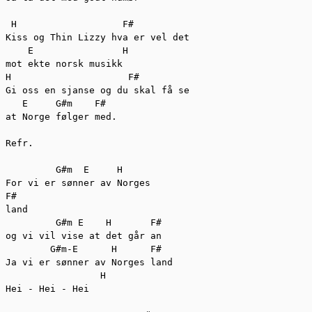
 H	             F#

Kiss og Thin Lizzy hva er vel det

    E	             H 	

mot ekte norsk musikk

H	              F#

Gi oss en sjanse og du skal få se

   E     G#m    F#

at Norge følger med.

Refr.

         G#m  E     H

For vi er sønner av Norges

F#

land

         G#m E    H       F#

og vi vil vise at det går an

        G#m-E      H      F#	

Ja vi er sønner av Norges land

          	 H

Hei - Hei - Hei
