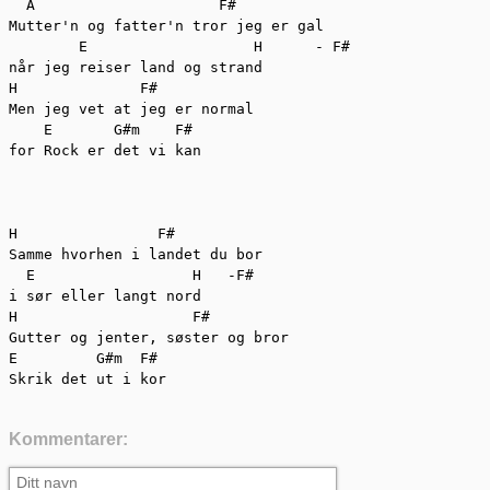
  A	                F#

Mutter'n og fatter'n tror jeg er gal

        E	            H	   - F#

når jeg reiser land og strand

H              F#

Men jeg vet at jeg er normal

    E       G#m    F#

for Rock er det vi kan

H                F#

Samme hvorhen i landet du bor

  E	             H   -F#

i sør eller langt nord

H	             F#

Gutter og jenter, søster og bror

E         G#m  F#

Skrik det ut i kor
Kommentarer: