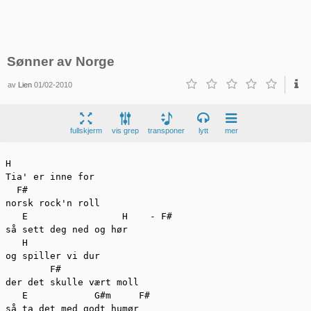
Sønner av Norge
av
Lien
01/02-2010
fullskjerm
vis grep
transponer
lytt
mer
H

Tia' er inne for

  F#

norsk rock'n roll

   E	             H    - F#

så sett deg ned og hør

   H

og spiller vi dur

        F#

der det skulle vært moll

   E	        G#m     F#

så ta det med godt humør
