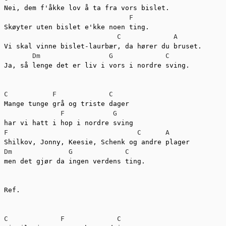
Nei, dem f'åkke lov å ta fra vors bislet.

F
Skøyter uten bislet e'kke noen ting.

C
A
Vi skal vinne bislet-laurbær, da hører du bruset.

Dm
G
C
Ja, så lenge det er liv i vors i nordre sving.

C
F
C
Mange tunge grå og triste dager

F
G
F
C
A
Dm
G
C
men det gjør da ingen verdens ting.

Ref.

C
F
C