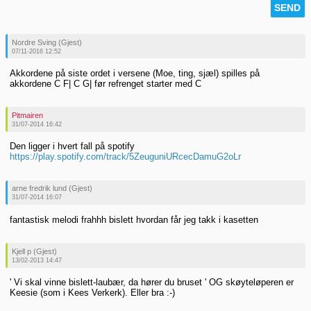
Nordre Sving (Gjest)
07/11-2016 12:52
Akkordene på siste ordet i versene (Moe, ting, sjæl) spilles på
akkordene C F| C G| før refrenget starter med C
Pitmairen
31/07-2014 16:42
Den ligger i hvert fall på spotify
https://play.spotify.com/track/5ZeuguniURcecDamuG2oLr
arne fredrik lund (Gjest)
31/07-2014 16:07
fantastisk melodi frahhh bislett hvordan får jeg takk i kasetten
Kjell p (Gjest)
13/02-2013 14:47
' Vi skal vinne bislett-laubær, da hører du bruset ' OG skøyteløperen er
Keesie (som i Kees Verkerk). Eller bra :-)