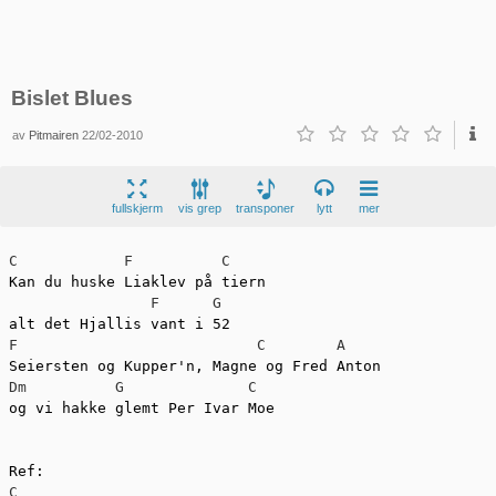
Bislet Blues
av
Pitmairen
22/02-2010
fullskjerm
vis grep
transponer
lytt
mer
C
F
C
Kan du huske Liaklev på tiern

F
G
F
C
A
Dm
G
C
og vi hakke glemt Per Ivar Moe

C