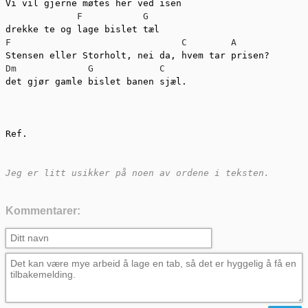
Vi vil gjerne møtes her ved isen

F
G
F
C
A
Dm
G
C
det gjør gamle bislet banen sjæl.

Ref.

Jeg er litt usikker på noen av ordene i teksten.
Kommentarer: