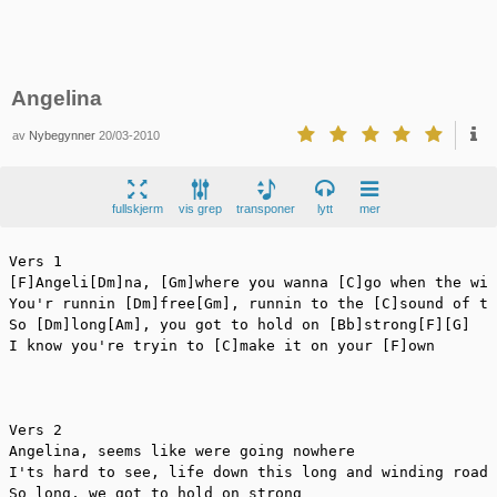
Angelina
av
Nybegynner
20/03-2010
fullskjerm
vis grep
transponer
lytt
mer
Vers 1

[F]Angeli[Dm]na, [Gm]where you wanna [C]go when the win
You'r runnin [Dm]free[Gm], runnin to the [C]sound of th
So [Dm]long[Am], you got to hold on [Bb]strong[F][G]

I know you're tryin to [C]make it on your [F]own

Vers 2

Angelina, seems like were going nowhere

I'ts hard to see, life down this long and winding road

So long, we got to hold on strong
