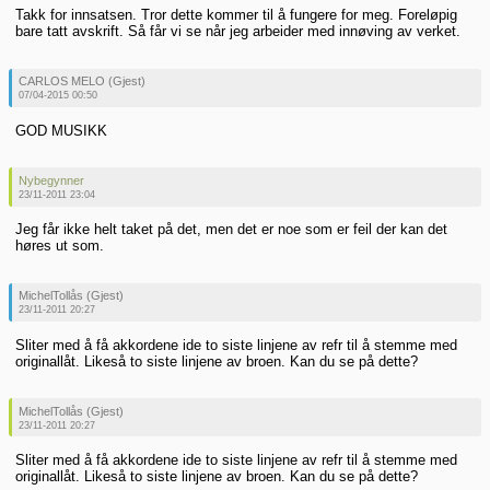
Takk for innsatsen. Tror dette kommer til å fungere for meg. Foreløpig
bare tatt avskrift. Så får vi se når jeg arbeider med innøving av verket.
CARLOS MELO (Gjest)
07/04-2015 00:50
GOD MUSIKK
Nybegynner
23/11-2011 23:04
Jeg får ikke helt taket på det, men det er noe som er feil der kan det
høres ut som.
MichelTollås (Gjest)
23/11-2011 20:27
Sliter med å få akkordene ide to siste linjene av refr til å stemme med
originallåt. Likeså to siste linjene av broen. Kan du se på dette?
MichelTollås (Gjest)
23/11-2011 20:27
Sliter med å få akkordene ide to siste linjene av refr til å stemme med
originallåt. Likeså to siste linjene av broen. Kan du se på dette?