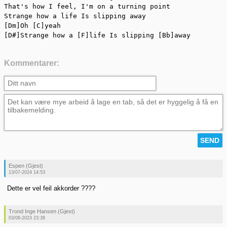
That's how I feel, I'm on a turning point

Strange how a life Is slipping away

[Dm]Oh [C]yeah

[D#]Strange how a [F]life Is slipping [Bb]away
Kommentarer:
Espen (Gjest)
13/07-2024 14:53
Dette er vel feil akkorder ????
Trond Inge Hansen (Gjest)
03/08-2023 23:38