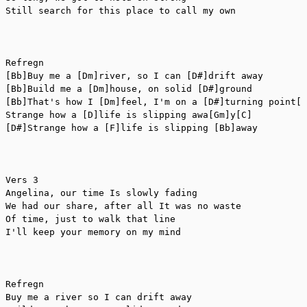
Still search for this place to call my own

Refregn

[Bb]Buy me a [Dm]river, so I can [D#]drift away

[Bb]Build me a [Dm]house, on solid [D#]ground

[Bb]That's how I [Dm]feel, I'm on a [D#]turning point[F
Strange how a [D]life is slipping awa[Gm]y[C]

[D#]Strange how a [F]life is slipping [Bb]away

Vers 3

Angelina, our time Is slowly fading

We had our share, after all It was no waste

Of time, just to walk that line

I'll keep your memory on my mind

Refregn

Buy me a river so I can drift away
