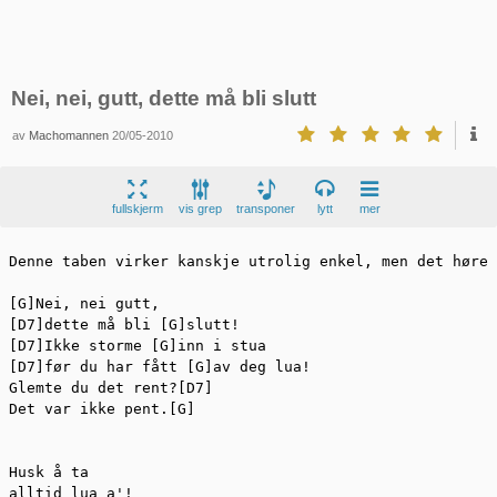
Nei, nei, gutt, dette må bli slutt
av
Machomannen
20/05-2010
fullskjerm
vis grep
transponer
lytt
mer
Denne taben virker kanskje utrolig enkel, men det høres
[G]Nei, nei gutt,

[D7]dette må bli [G]slutt!

[D7]Ikke storme [G]inn i stua

[D7]før du har fått [G]av deg lua!

Glemte du det rent?[D7]

Det var ikke pent.[G]

Husk å ta

alltid lua a'!
