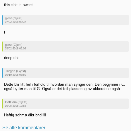
this shit is sweet
gjest (Gjest)
07/02-2018 08:37
j
gjest (Gjest)
05/02-2018 09:09
deep shit
Jørgen (Gjest)
10/10-2016 07:50
Dette blir litt feil i forhold til hvordan man synger den. Den begynner i C,
også bytter man til G. Også er det feil plassering av akkordene også.
DotCom (Gjest)
10/05-2016 12:52
Heftig schmø dikt brid!!!!
Se alle kommentarer