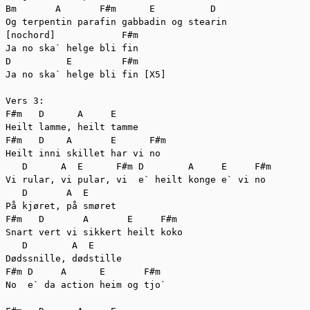
Bm       A       F#m      E          D

Og terpentin parafin gabbadin og stearin

[nochord]            F#m

Ja no ska` helge bli fin

D          E         F#m

Ja no ska` helge bli fin [X5]

Vers 3:

F#m   D      A     E

Heilt lamme, heilt tamme

F#m   D    A       E      F#m

Heilt inni skillet har vi no

   D      A  E      F#m D        A     E     F#m   

Vi rular, vi pular, vi  e` heilt konge e` vi no

   D       A  E

På kjøret, på smøret

F#m   D       A       E     F#m

Snart vert vi sikkert heilt koko

   D        A  E     

Dødssnille, dødstille

F#m D     A      E       F#m

No  e` da action heim og tjo`
