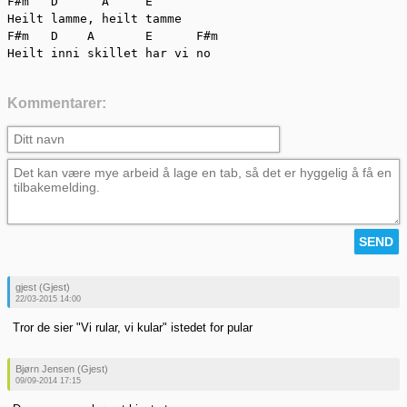
F#m   D      A     E

Heilt lamme, heilt tamme

F#m   D    A       E      F#m

Heilt inni skillet har vi no
Kommentarer:
gjest (Gjest)
22/03-2015 14:00
Tror de sier "Vi rular, vi kular" istedet for pular
Bjørn Jensen (Gjest)
09/09-2014 17:15