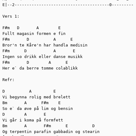
E|--2---------------------------------------0---------

Vers 1:

F#m   D       A        E

Fullt magasin formen e fin

F#m       D          A      E    

Bror'n te Kåre'n har handla medisin

F#m      D           A       E

Ingen so drikk eller danse musikk

F#m       D        A      E

Her e` da berre tomme colablikk

Refr:

D          A         E

Vi begynna rolig med brelett

Bm       A      F#m    E

So e` da øve på lim og bensin

D        A       E

Vi går i koma på formfett

Bm       A       F#m      E          D

Og terpentin parafin gabbadin og stearin
