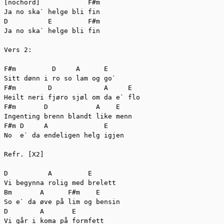
[nochord]            F#m

Ja no ska` helge bli fin

D          E         F#m

Ja no ska` helge bli fin

Vers 2:

F#m         D     A      E

Sitt dønn i ro so lam og go`

F#m        D             A     E 

Heilt neri fjøro sjøl om da e` flo

F#m       D            A    E

Ingenting brenn blandt like menn

F#m D     A              E

No  e` da endeligen helg igjen

Refr. [X2]

D          A         E

Vi begynna rolig med brelett

Bm       A      F#m    E

So e` da øve på lim og bensin

D        A       E

Vi går i koma på formfett
