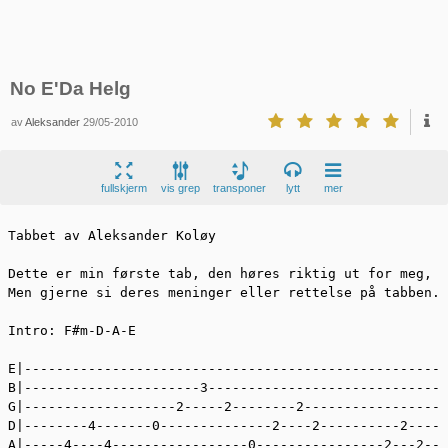
No E'Da Helg
av
Aleksander
29/05-2010
fullskjerm
vis grep
transponer
lytt
mer
Tabbet av Aleksander Koløy

Dette er min første tab, den høres riktig ut for meg,

Men gjerne si deres meninger eller rettelse på tabben.

Intro: F#m-D-A-E

E|----------------------------------------------------

B|----------------------3-----------------------------

G|-------------------2-----2--------2-----------------

D|--------4-------0--------------2----2----------2----

A|-----4----4-----------------0----------------2---2--
