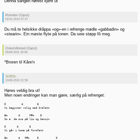
Denna sangen hørest kjent ut
Ronnien (Gjest)
01/01-2014 07:37
Du må te helsikke dråppa «og»-en i refrenge mødle «gabbadin» og
«stearin». Ein møste flyte på tonen. Da seie støpp fô meg.
Onkel Ahmed (Gjest)
05/09-2011 20:06
*Broren til Kåre'n
St3ff3n
13/06-2010 21:59
Høres veldig bra ut!
Men noen endringer kan man gjøre, særlig på refrenget:
D          A         E

Vi begynner rolig med brelett

Bm       A      F#m    E

So e` da øve på lim og bensin

D       A       E

Vi går i koma på formfett

Bm       A   F#m     E           D
