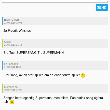
Elias (Gjest)
21/09-2018 18:08
Ja Fredrik Winsnes
Gjest
21/01-2013 21:48
Bra Tab. SUPERSANG TIL SUPERMANN!!!
ke_johnsen
17/08-2011 11:05
Stor sang, av en stor spiller, om en enda større spiller
SiemensA50
19/07-2011 21:59
Sangen heter egentlig Supermann! men ellers, Fantastisk sang og bra
tab