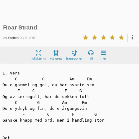
Roar Strand
av
Steffen
20/11-2010
fullskjerm
vis grep
transponer
lytt
mer
1. Vers

     C	        G          Am	  Em

Du e gammel og go', du har svarte sko

      F     C		 F     G

Og av seriegull, har du sekken full

     C	      G	        Am	Em

Du e ydmyk og fin, du e årgangsvin

	F	  C	    F	     G

Ganske knapp med ord, men i handling stor

Ref.
