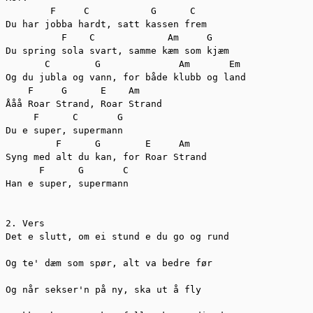
	F     C		  G      C

Du har jobba hardt, satt kassen frem

          F    C	     Am	    G

Du spring sola svart, samme kæm som kjæm

       C        G	       Am       Em

Og du jubla og vann, for både klubb og land

    F     G	 E    Am

Ååå Roar Strand, Roar Strand

     F	    C	    G

Du e super, supermann

         F      G        E     Am

Syng med alt du kan, for Roar Strand

      F      G       C

Han e super, supermann

2. Vers

Det e slutt, om ei stund e du go og rund

Og te' dæm som spør, alt va bedre før

Og når sekser'n på ny, ska ut å fly
