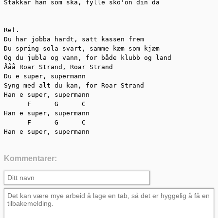
Stakkar han som ska, fylle sko'on din da

Ref.

Du har jobba hardt, satt kassen frem

Du spring sola svart, samme kæm som kjæm

Og du jubla og vann, for både klubb og land

Ååå Roar Strand, Roar Strand

Du e super, supermann

Syng med alt du kan, for Roar Strand

Han e super, supermann

      F      G      C

Han e super, supermann

      F      G      C

Han e super, supermann
Kommentarer: