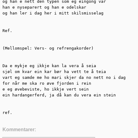
og han e nett den typen som eg eingong var

han e nyseparert og han e odelskar

og han ler i dag her i mitt skilsmisselag

Ref.

(Mellomspel: Vers- og refrengakorder)

Da e mykje eg ikkje kan la vera å seia

sjøl om kvar ein kar bør ha vett te å teia

vart eg samde me ho mari skjer da no nett no i dag

for når me ska ro øve fjorden i rein

e eg øvebeviste, ho ikkje vert sein

ein hardangerferd, ja då kan du vera ein stein

ref.
Kommentarer: