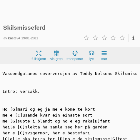
Skilsmisseferd
av
kaste94
19/01-2011
fullskjerm
vis grep
transponer
lytt
mer
Vassendgutanes coverversjon av Teddy Nelsons Skilsmisse
Intro: versakk.

Ho [G]mari og eg ja me e kome te kort

me e [C]usamde kvar ein einaste sort

me [G]supte i blandt og no e eg raka[D]fant

heile [G]slekta ha samla seg her på garden

her e [C]svigermor, her e bestefari

[G]alle ska feira for [D]no e da skilsmisse[G]fest
