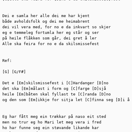
Dei e samla her alle dei me har kjent

både avholdsfolk og dei me heimabrent

dei vil vera med, for no e da inkvart so skjer

eg e temmeleg fortumla her eg står og ser

på heile flåkken som går, dei gret å ler

Alle ska feira for no e da skilsmissefest

Ref:

[G] [G/F#]

Det e [Em]skilsmissefest i [C]Hardanger [D]no

det ska [Em]målast i form og [C]farge [D]sjå

heile [Em]båten skal fyllast te [C]randa [D]no

og den som [Em]ikkje for sitja let [C]finna seg [D]i å 
Eg har fått meg ein trøkkar på naso eit sted

men no trur eg ho Mari let meg vera i fred

ho har funne seg ein støvande likande kar
