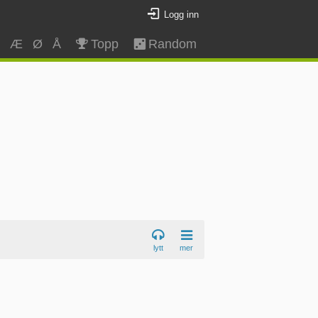
Logg inn
Z
Æ
Ø
Å
Topp
Random
lytt
mer