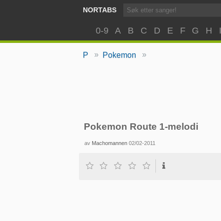
NORTABS
0-9
A
B
C
D
E
F
G
H
»
»
P
Pokemon
Pokemon Route 1-melodi
av
Machomannen
02/02-2011