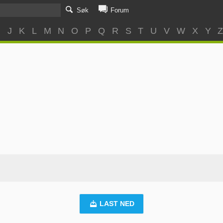
Søk
Forum
I
J
K
L
M
N
O
P
Q
R
S
T
U
V
W
X
Y
LAST NED