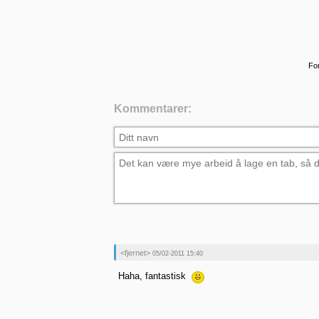
For
Kommentarer:
<fjernet>
05/02-2011 15:40
Haha, fantastisk