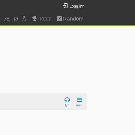
Logg inn
Z
Æ
Ø
Å
Topp
Random
lytt
mer