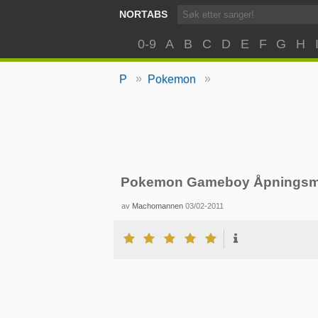
NORTABS
0-9
A
B
C
D
E
F
G
H
»
»
P
Pokemon
Pokemon Gameboy Åpningsm
av
Machomannen
03/02-2011