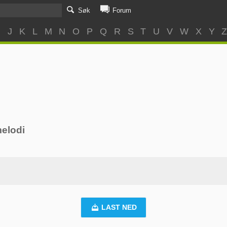
Søk
Forum
I
J
K
L
M
N
O
P
Q
R
S
T
U
V
W
X
Y
elodi
LAST NED