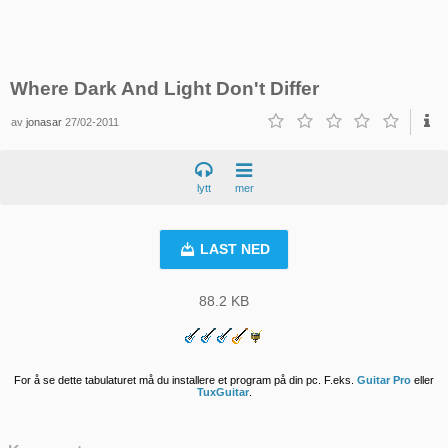
Where Dark And Light Don't Differ
av
jonasar
27/02-2011
lytt
mer
LAST NED
88.2 KB
For å se dette tabulaturet må du installere et program på din pc. F.eks.
Guitar Pro
eller
TuxGuitar
.