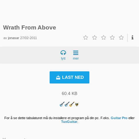
Wrath From Above
av
jonasar
27/02-2011
lytt
mer
LAST NED
60.4 KB
For å se dette tabulaturet må du installere et program på din pc. F.eks.
Guitar Pro
eller
TuxGuitar
.