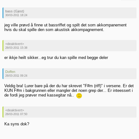
bass (Gjest)
30/03-2011 18:24
jeg ville prøvd å finne ut bassriffet og spilt det som akkompanement
hvis du skal spille den som akustisk akkompagnement.
<deaktivert>
26/03-2011 15:38
er ikkje heilt sikker...eg trur du kan spille med begge deler
Doffen
26/03-2011 09:24
Veldig bra! Lurer bare på der du har skrevet "F#m (riff)" i versene. Er det
KUN F#m i bakgrunnen eller mangler det noen grep der... Er inteessert i
de fordi jeg prøver med kassegitar nå..
<deaktivert>
26/03-2011 07:50
Ka syns dok?