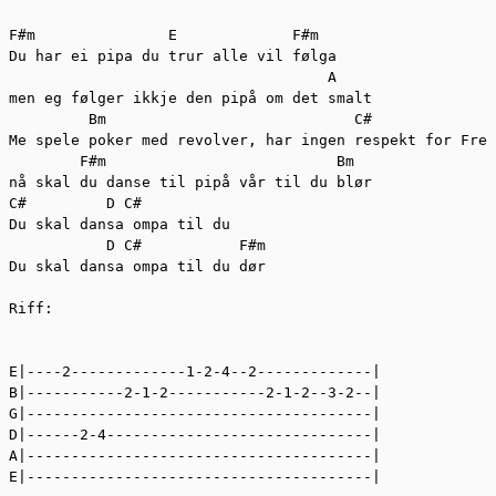
F#m               E             F#m  

Du har ei pipa du trur alle vil følga  

                                    A  

men eg følger ikkje den pipå om det smalt  

         Bm                            C#  

Me spele poker med revolver, har ingen respekt for Fred
        F#m                          Bm  

nå skal du danse til pipå vår til du blør  

C#         D C#  

Du skal dansa ompa til du   

           D C#           F#m  

Du skal dansa ompa til du dør  

Riff:  

E|----2-------------1-2-4--2-------------|  

B|-----------2-1-2-----------2-1-2--3-2--|  

G|---------------------------------------|  

D|------2-4------------------------------|  

A|---------------------------------------|  

E|---------------------------------------|  
