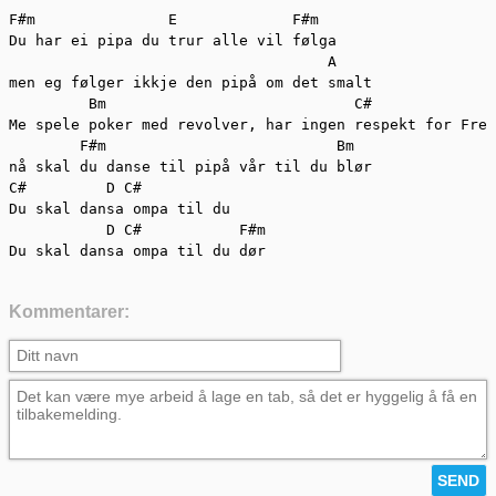
F#m               E             F#m  

Du har ei pipa du trur alle vil følga  

                                    A  

men eg følger ikkje den pipå om det smalt  

         Bm                            C#  

Me spele poker med revolver, har ingen respekt for Fred
        F#m                          Bm  

nå skal du danse til pipå vår til du blør  

C#         D C#  

Du skal dansa ompa til du   

           D C#           F#m  

Du skal dansa ompa til du dør
Kommentarer: