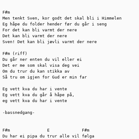
F#m  

Men tenkt Sven, kor godt det skal bli i Himmelen   

Eg håpe du folder hender før du går i seng  

For det kan bli varmt der nere  

Det kan bli varmt der nere  

Sven! Det kan bli jævli varmt der nere  

F#m (riff)  

Du går ner enten du vil eller ei  

Det er me som skal visa deg vei  

Om du trur du kan stikka av  

Så tru om igjen for Gud er min far  

Eg vett kva du har i vente  

Eg vett kva du går å håpe på,   

eg vett kva du har i vente  

-bassnedgang-  

F#m               E             F#m  

Du har ei pipa du trur alle vil følga  
