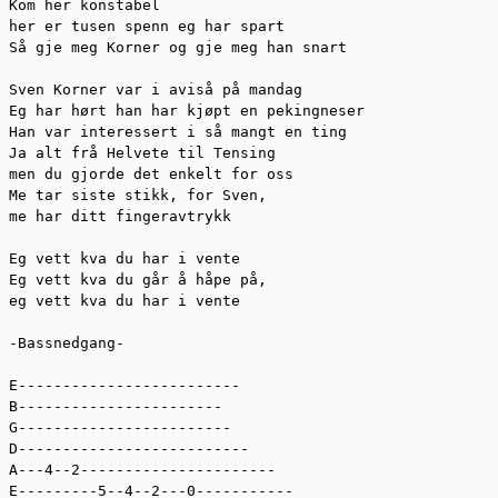
Kom her konstabel   

her er tusen spenn eg har spart  

Så gje meg Korner og gje meg han snart  

Sven Korner var i aviså på mandag  

Eg har hørt han har kjøpt en pekingneser  

Han var interessert i så mangt en ting   

Ja alt frå Helvete til Tensing  

men du gjorde det enkelt for oss  

Me tar siste stikk, for Sven,  

me har ditt fingeravtrykk  

Eg vett kva du har i vente  

Eg vett kva du går å håpe på,   

eg vett kva du har i vente  

-Bassnedgang-  

E-------------------------  

B-----------------------  

G------------------------  

D--------------------------  

A---4--2----------------------  

E---------5--4--2---0-----------  
