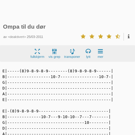
Ompa til du dør
av
<deaktivert>
25/03-2011
fullskjerm
vis grep
transponer
lytt
mer
E|-----(8)9-8-9-8-9--------(8)9-8-9-8-9------|  

B|------------------10-7----------------10-7-|  

G|-------------------------------------------|  

D|-------------------------------------------|  

A|-------------------------------------------|  

E|-------------------------------------------|  

E|-(8)9-8-9-8-9-----------------------------|  

B|--------------10-7---9-10-10--7---7-------|  

G|--------------------------------10--------|  

D|------------------------------------------|  

A|------------------------------------------|  
