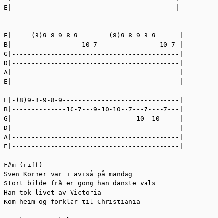
E|------------------------------------------|  

E|-----(8)9-8-9-8-9--------(8)9-8-9-8-9------|  

B|------------------10-7----------------10-7-|  

G|-------------------------------------------|  

D|-------------------------------------------|  

A|-------------------------------------------|  

E|-------------------------------------------|  

E|-(8)9-8-9-8-9------------------------------|  

B|--------------10-7---9-10-10--7---7----7---|  

G|--------------------------------10--10-----|  

D|-------------------------------------------|  

A|-------------------------------------------|  

E|-------------------------------------------|  

F#m (riff)  

Sven Korner var i aviså på mandag  

Stort bilde frå en gong han danste vals  

Han tok livet av Victoria  

Kom heim og forklar til Christiania  
