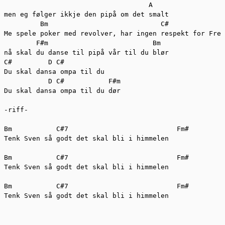
                                    A  

men eg følger ikkje den pipå om det smalt  

         Bm                            C#  

Me spele poker med revolver, har ingen respekt for Fred
        F#m                          Bm  

nå skal du danse til pipå vår til du blør  

C#         D C#  

Du skal dansa ompa til du   

           D C#           F#m  

Du skal dansa ompa til du dør  

-riff-  

Bm           C#7                           Fm#  

Tenk Sven så godt det skal bli i himmelen  

Bm           C#7                           Fm#  

Tenk Sven så godt det skal bli i himmelen  

Bm           C#7                           Fm#  

Tenk Sven så godt det skal bli i himmelen  
