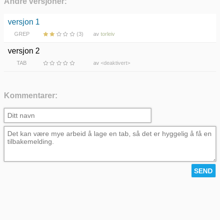
Andre versjoner:
versjon 1
GREP
(3)
av
torleiv
versjon 2
TAB
av
<deaktivert>
Kommentarer: