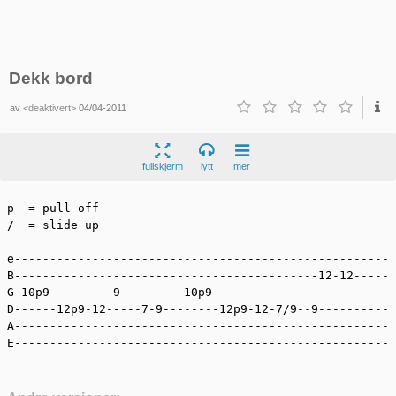
Dekk bord
av
<deaktivert>
04/04-2011
fullskjerm
lytt
mer
p  = pull off

/  = slide up

e------------------------------------------------------
B-------------------------------------------12-12------
G-10p9---------9---------10p9--------------------------
D------12p9-12-----7-9--------12p9-12-7/9--9-----------
A------------------------------------------------------
E------------------------------------------------------