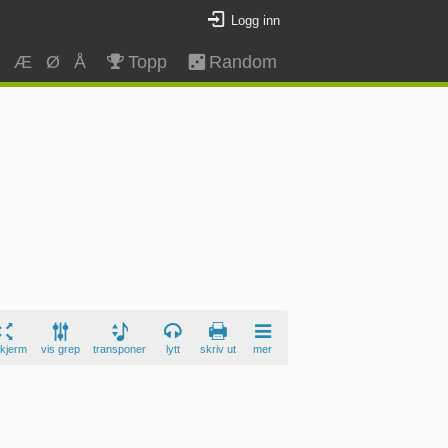
Logg inn
Z
Æ
Ø
Å
Topp
Random
skjerm
vis grep
transponer
lytt
skriv ut
mer