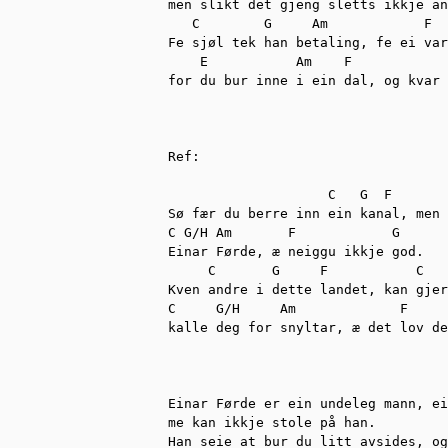
men slikt det gjeng sletts ikkje an
   C        G     Am            F  
Fe sjøl tek han betaling, fe ei var
    E           Am    F            
for du bur inne i ein dal, og kvar 
Ref:

                    C   G  F       
Sø fær du berre inn ein kanal, men 
C G/H Am       F            G      
Einar Førde, æ neiggu ikkje god.

     C       G     F           C   
Kven andre i dette landet, kan gjer
C     G/H     Am             F     
kalle deg for snyltar, æ det lov de
Einar Førde er ein undeleg mann, ei
me kan ikkje stole på han.

Han seie at bur du litt avsides, og