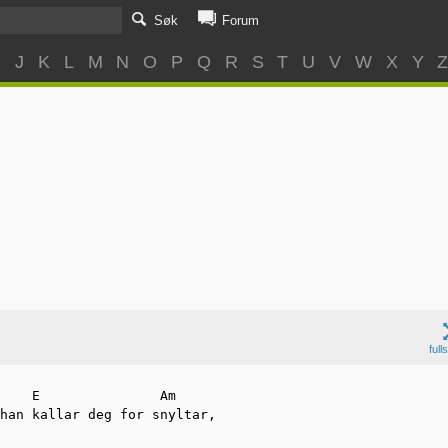
Søk
Forum
I
J
K
L
M
N
O
P
Q
R
S
T
U
V
W
X
Y
full
    E               Am

han kallar deg for snyltar,
