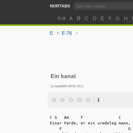
NORTABS
0-9
A
B
C
D
E
F
G
H
»
»
E
E-76
Ein kanal
av
kaste94
08/05-2011
C G   Am     F               C     
Einar Førde, er ein uredeleg mann, 
    F                            G
