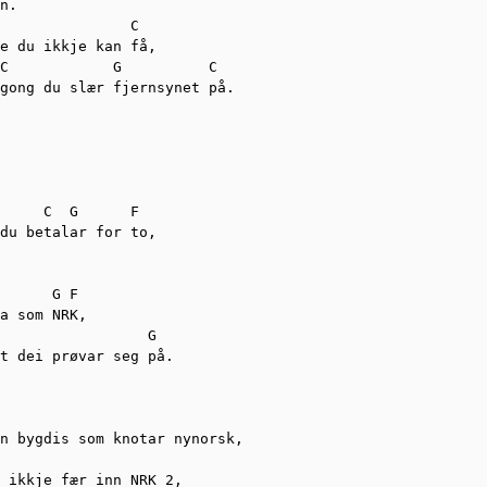
n.

               C

e du ikkje kan få,

C            G          C  

gong du slær fjernsynet på.

     C  G      F

du betalar for to,

  

      G F

a som NRK,

                 G 

t dei prøvar seg på.

n bygdis som knotar nynorsk,

 ikkje fær inn NRK 2,
