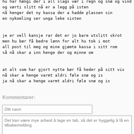
hu har høngi der i all slags vær i regn og snø og vind

og vørti slitt nå er a legg på isten

nå henger det ny kassa der a hadde plassen sin

en nykomling ser unga leke sisten

je er vell kansje rar det er jo bare utslitt skrot

men hu bør få bedre lønn for alt hu tok i mot

all post til meg og mine gjømte kassa i sitt rom

så nå skar a inn henge der og minne om

at alt som har gjort nytte bør få heder på sitt vis

nå skar a henge varmt aldri føle snø og is

ja nå skar a henge varmt aldri føle snø og is
Kommentarer: