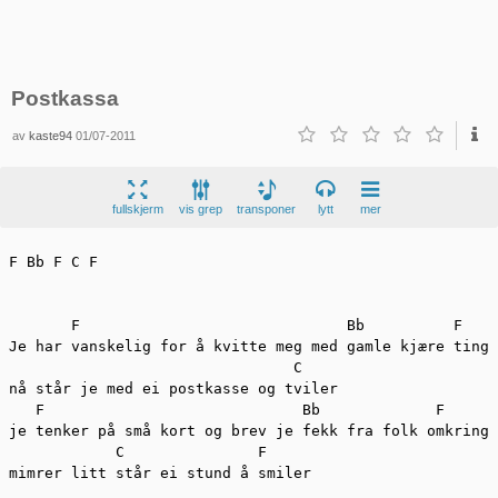
Postkassa
av
kaste94
01/07-2011
fullskjerm
vis grep
transponer
lytt
mer
F Bb F C F

       F                              Bb          F

Je har vanskelig for å kvitte meg med gamle kjære ting

                                C

nå står je med ei postkasse og tviler

   F                             Bb             F

je tenker på små kort og brev je fekk fra folk omkring

            C               F

mimrer litt står ei stund å smiler
