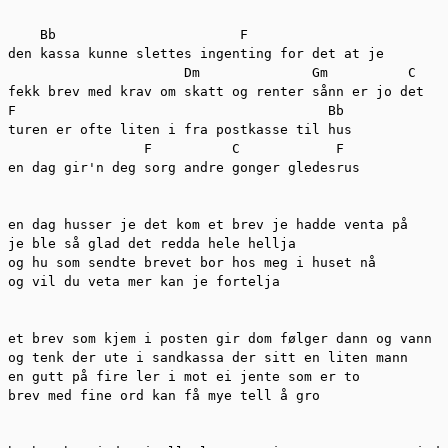
    Bb                       F

den kassa kunne slettes ingenting for det at je

                      Dm              Gm          C

fekk brev med krav om skatt og renter sånn er jo det

F                                       Bb

turen er ofte liten i fra postkasse til hus

                 F          C            F

en dag gir'n deg sorg andre gonger gledesrus

en dag husser je det kom et brev je hadde venta på

je ble så glad det redda hele hellja

og hu som sendte brevet bor hos meg i huset nå

og vil du veta mer kan je fortelja

et brev som kjem i posten gir dom følger dann og vann

og tenk der ute i sandkassa der sitt en liten mann

en gutt på fire ler i mot ei jente som er to

brev med fine ord kan få mye tell å gro
